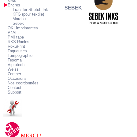
Kiwo
Encres
SEBEK
Transfer Stretch Ink
KFG (pour textile)
Marabu
Sebek
OKI Imprimantes
P4ALL
PMI tape
RKS Racles
RokuPrint
Taqueuses
Tampographie
Tesoma
Viprotech
Weiss
Zentner
Occasions
Nos coordonnées
Contact
Support
MERCI !