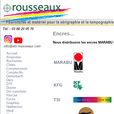
Tél. : 03 88 20 05 70
Encres...
Nous distribuons les encres MARABU 
info@ets-rousseaux.com
Accueil
Ampoules
Bochonow
MARABU
Claies
Compresseurs
Compte-fils
Deitenbach
Dem
DTF
KFG
Duster
Dst transferts
FilmJet
Fuchs
TSI
Graphtec
Hebbecker
Ideal